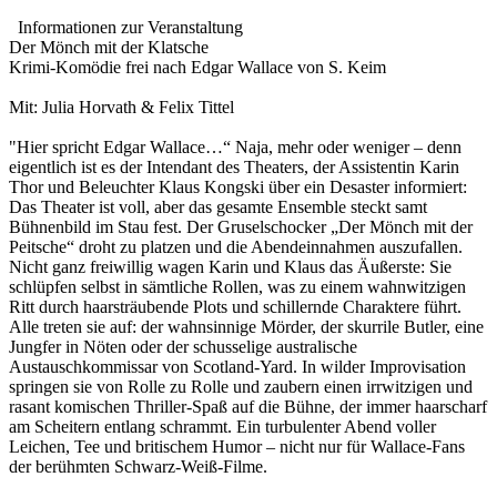
Informationen zur Veranstaltung
Der Mönch mit der Klatsche
Krimi-Komödie frei nach Edgar Wallace von S. Keim
Mit: Julia Horvath & Felix Tittel
"Hier spricht Edgar Wallace…“ Naja, mehr oder weniger – denn
eigentlich ist es der Intendant des Theaters, der Assistentin Karin
Thor und Beleuchter Klaus Kongski über ein Desaster informiert:
Das Theater ist voll, aber das gesamte Ensemble steckt samt
Bühnenbild im Stau fest. Der Gruselschocker „Der Mönch mit der
Peitsche“ droht zu platzen und die Abendeinnahmen auszufallen.
Nicht ganz freiwillig wagen Karin und Klaus das Äußerste: Sie
schlüpfen selbst in sämtliche Rollen, was zu einem wahnwitzigen
Ritt durch haarsträubende Plots und schillernde Charaktere führt.
Alle treten sie auf: der wahnsinnige Mörder, der skurrile Butler, eine
Jungfer in Nöten oder der schusselige australische
Austauschkommissar von Scotland-Yard. In wilder Improvisation
springen sie von Rolle zu Rolle und zaubern einen irrwitzigen und
rasant komischen Thriller-Spaß auf die Bühne, der immer haarscharf
am Scheitern entlang schrammt. Ein turbulenter Abend voller
Leichen, Tee und britischem Humor – nicht nur für Wallace-Fans
der berühmten Schwarz-Weiß-Filme.