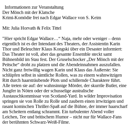
Informationen zur Veranstaltung
Der Mönch mit der Klatsche
Krimi-Komödie frei nach Edgar Wallace von S. Keim
Mit: Julia Horvath & Felix Tittel
"Hier spricht Edgar Wallace…“ Naja, mehr oder weniger – denn
eigentlich ist es der Intendant des Theaters, der Assistentin Karin
Thor und Beleuchter Klaus Kongski über ein Desaster informiert:
Das Theater ist voll, aber das gesamte Ensemble steckt samt
Bühnenbild im Stau fest. Der Gruselschocker „Der Mönch mit der
Peitsche“ droht zu platzen und die Abendeinnahmen auszufallen.
Nicht ganz freiwillig wagen Karin und Klaus das Äußerste: Sie
schlüpfen selbst in sämtliche Rollen, was zu einem wahnwitzigen
Ritt durch haarsträubende Plots und schillernde Charaktere führt.
Alle treten sie auf: der wahnsinnige Mörder, der skurrile Butler, eine
Jungfer in Nöten oder der schusselige australische
Austauschkommissar von Scotland-Yard. In wilder Improvisation
springen sie von Rolle zu Rolle und zaubern einen irrwitzigen und
rasant komischen Thriller-Spaß auf die Bühne, der immer haarscharf
am Scheitern entlang schrammt. Ein turbulenter Abend voller
Leichen, Tee und britischem Humor – nicht nur für Wallace-Fans
der berühmten Schwarz-Weiß-Filme.