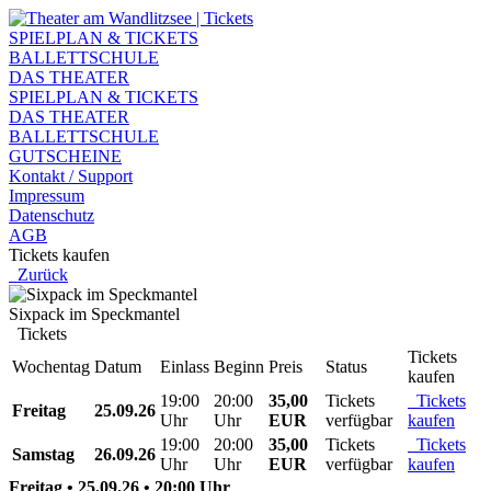
SPIELPLAN & TICKETS
BALLETTSCHULE
DAS THEATER
SPIELPLAN & TICKETS
DAS THEATER
BALLETTSCHULE
GUTSCHEINE
Kontakt / Support
Impressum
Datenschutz
AGB
Tickets kaufen
Zurück
Sixpack im Speckmantel
Tickets
Tickets
Wochentag
Datum
Einlass
Beginn
Preis
Status
kaufen
19:00
20:00
35,00
Tickets
Tickets
Freitag
25.09.26
Uhr
Uhr
EUR
verfügbar
kaufen
19:00
20:00
35,00
Tickets
Tickets
Samstag
26.09.26
Uhr
Uhr
EUR
verfügbar
kaufen
Freitag • 25.09.26 • 20:00 Uhr