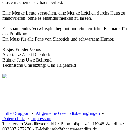
Gäste machen das Chaos perfekt.
Eine Menge Leute versuchen, eine Menge Leichen durchs Haus zu
manövrieren, ohne es einander merken zu lassen.
Ein spannendes Verwirrspiel beginnt und ein herrlicher Klamauk für
das Publikum.
Ein Muss für alle Fans von Slapstick und schwarzem Humor.
Regie: Frieder Venus
Assistenz: Anett Buchinski
Bühne: Jens Uwe Behrend
Technische Umsetzung: Olaf Hilgenfeld
Hilfe / Support
•
Allgemeine Geschäftsbedingungen
•
Datenschutz
•
Impressum
Theater am Wandlitzsee GbR • Bahnhofsplatz 1, 16348 Wandlitz •
033397 277276 • E-Mail: info@theater-wandlitz.de