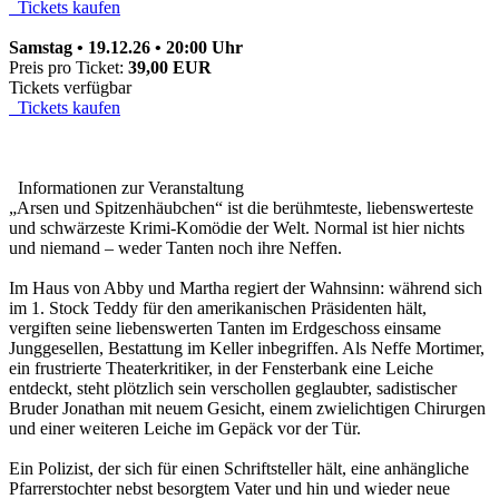
Tickets kaufen
Samstag • 19.12.26 • 20:00 Uhr
Preis pro Ticket:
39,00 EUR
Tickets verfügbar
Tickets kaufen
Informationen zur Veranstaltung
„Arsen und Spitzenhäubchen“ ist die berühmteste, liebenswerteste
und schwärzeste Krimi-Komödie der Welt. Normal ist hier nichts
und niemand – weder Tanten noch ihre Neffen.
Im Haus von Abby und Martha regiert der Wahnsinn: während sich
im 1. Stock Teddy für den amerikanischen Präsidenten hält,
vergiften seine liebenswerten Tanten im Erdgeschoss einsame
Junggesellen, Bestattung im Keller inbegriffen. Als Neffe Mortimer,
ein frustrierte Theaterkritiker, in der Fensterbank eine Leiche
entdeckt, steht plötzlich sein verschollen geglaubter, sadistischer
Bruder Jonathan mit neuem Gesicht, einem zwielichtigen Chirurgen
und einer weiteren Leiche im Gepäck vor der Tür.
Ein Polizist, der sich für einen Schriftsteller hält, eine anhängliche
Pfarrerstochter nebst besorgtem Vater und hin und wieder neue