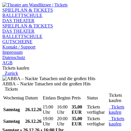
SPIELPLAN & TICKETS
BALLETTSCHULE
DAS THEATER
SPIELPLAN & TICKETS
DAS THEATER
BALLETTSCHULE
GUTSCHEINE
Kontakt / Support
Impressum
Datenschutz
AGB
Tickets kaufen
Zurück
ABBA – Nackte Tatsachen und die großen Hits
Tickets
Tickets
Wochentag
Datum
Einlass
Beginn
Preis
Status
kaufen
15:00
16:00
35,00
Tickets
Tickets
Samstag
26.12.26
Uhr
Uhr
EUR
verfügbar
kaufen
19:00
20:00
35,00
Tickets
Tickets
Samstag
26.12.26
Uhr
Uhr
EUR
verfügbar
kaufen
Samstag • 26.12.26 • 16:00 Uhr