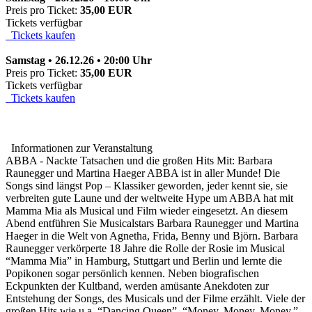
Preis pro Ticket:
35,00 EUR
Tickets verfügbar
Tickets kaufen
Samstag • 26.12.26 • 20:00 Uhr
Preis pro Ticket:
35,00 EUR
Tickets verfügbar
Tickets kaufen
Informationen zur Veranstaltung
ABBA - Nackte Tatsachen und die großen Hits Mit: Barbara
Raunegger und Martina Haeger ABBA ist in aller Munde! Die
Songs sind längst Pop – Klassiker geworden, jeder kennt sie, sie
verbreiten gute Laune und der weltweite Hype um ABBA hat mit
Mamma Mia als Musical und Film wieder eingesetzt. An diesem
Abend entführen Sie Musicalstars Barbara Raunegger und Martina
Haeger in die Welt von Agnetha, Frida, Benny und Björn. Barbara
Raunegger verkörperte 18 Jahre die Rolle der Rosie im Musical
“Mamma Mia” in Hamburg, Stuttgart und Berlin und lernte die
Popikonen sogar persönlich kennen. Neben biografischen
Eckpunkten der Kultband, werden amüsante Anekdoten zur
Entstehung der Songs, des Musicals und der Filme erzählt. Viele der
großen Hits wie u.a. “Dancing Queen”, “Money, Money, Money,”,