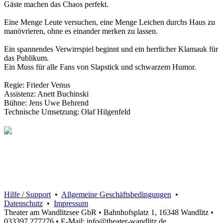
Gäste machen das Chaos perfekt.
Eine Menge Leute versuchen, eine Menge Leichen durchs Haus zu
manövrieren, ohne es einander merken zu lassen.
Ein spannendes Verwirrspiel beginnt und ein herrlicher Klamauk für
das Publikum.
Ein Muss für alle Fans von Slapstick und schwarzem Humor.
Regie: Frieder Venus
Assistenz: Anett Buchinski
Bühne: Jens Uwe Behrend
Technische Umsetzung: Olaf Hilgenfeld
Hilfe / Support
•
Allgemeine Geschäftsbedingungen
•
Datenschutz
•
Impressum
Theater am Wandlitzsee GbR • Bahnhofsplatz 1, 16348 Wandlitz •
033397 277276 • E-Mail: info@theater-wandlitz.de