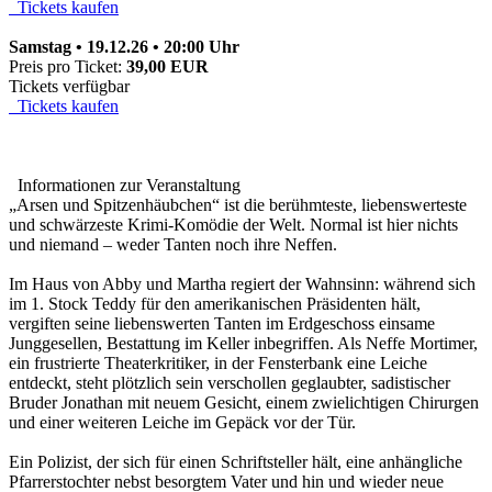
Tickets kaufen
Samstag • 19.12.26 • 20:00 Uhr
Preis pro Ticket:
39,00 EUR
Tickets verfügbar
Tickets kaufen
Informationen zur Veranstaltung
„Arsen und Spitzenhäubchen“ ist die berühmteste, liebenswerteste
und schwärzeste Krimi-Komödie der Welt. Normal ist hier nichts
und niemand – weder Tanten noch ihre Neffen.
Im Haus von Abby und Martha regiert der Wahnsinn: während sich
im 1. Stock Teddy für den amerikanischen Präsidenten hält,
vergiften seine liebenswerten Tanten im Erdgeschoss einsame
Junggesellen, Bestattung im Keller inbegriffen. Als Neffe Mortimer,
ein frustrierte Theaterkritiker, in der Fensterbank eine Leiche
entdeckt, steht plötzlich sein verschollen geglaubter, sadistischer
Bruder Jonathan mit neuem Gesicht, einem zwielichtigen Chirurgen
und einer weiteren Leiche im Gepäck vor der Tür.
Ein Polizist, der sich für einen Schriftsteller hält, eine anhängliche
Pfarrerstochter nebst besorgtem Vater und hin und wieder neue