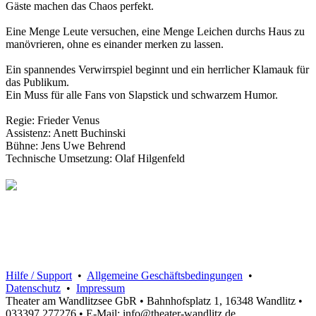
Gäste machen das Chaos perfekt.
Eine Menge Leute versuchen, eine Menge Leichen durchs Haus zu
manövrieren, ohne es einander merken zu lassen.
Ein spannendes Verwirrspiel beginnt und ein herrlicher Klamauk für
das Publikum.
Ein Muss für alle Fans von Slapstick und schwarzem Humor.
Regie: Frieder Venus
Assistenz: Anett Buchinski
Bühne: Jens Uwe Behrend
Technische Umsetzung: Olaf Hilgenfeld
Hilfe / Support
•
Allgemeine Geschäftsbedingungen
•
Datenschutz
•
Impressum
Theater am Wandlitzsee GbR • Bahnhofsplatz 1, 16348 Wandlitz •
033397 277276 • E-Mail: info@theater-wandlitz.de