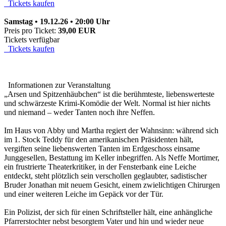
Tickets kaufen
Samstag • 19.12.26 • 20:00 Uhr
Preis pro Ticket:
39,00 EUR
Tickets verfügbar
Tickets kaufen
Informationen zur Veranstaltung
„Arsen und Spitzenhäubchen“ ist die berühmteste, liebenswerteste
und schwärzeste Krimi-Komödie der Welt. Normal ist hier nichts
und niemand – weder Tanten noch ihre Neffen.
Im Haus von Abby und Martha regiert der Wahnsinn: während sich
im 1. Stock Teddy für den amerikanischen Präsidenten hält,
vergiften seine liebenswerten Tanten im Erdgeschoss einsame
Junggesellen, Bestattung im Keller inbegriffen. Als Neffe Mortimer,
ein frustrierte Theaterkritiker, in der Fensterbank eine Leiche
entdeckt, steht plötzlich sein verschollen geglaubter, sadistischer
Bruder Jonathan mit neuem Gesicht, einem zwielichtigen Chirurgen
und einer weiteren Leiche im Gepäck vor der Tür.
Ein Polizist, der sich für einen Schriftsteller hält, eine anhängliche
Pfarrerstochter nebst besorgtem Vater und hin und wieder neue