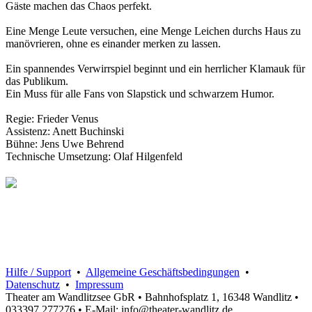
Gäste machen das Chaos perfekt.
Eine Menge Leute versuchen, eine Menge Leichen durchs Haus zu
manövrieren, ohne es einander merken zu lassen.
Ein spannendes Verwirrspiel beginnt und ein herrlicher Klamauk für
das Publikum.
Ein Muss für alle Fans von Slapstick und schwarzem Humor.
Regie: Frieder Venus
Assistenz: Anett Buchinski
Bühne: Jens Uwe Behrend
Technische Umsetzung: Olaf Hilgenfeld
Hilfe / Support
•
Allgemeine Geschäftsbedingungen
•
Datenschutz
•
Impressum
Theater am Wandlitzsee GbR • Bahnhofsplatz 1, 16348 Wandlitz •
033397 277276 • E-Mail: info@theater-wandlitz.de