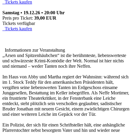
Tickets kaufen
Samstag • 19.12.26 • 20:00 Uhr
Preis pro Ticket:
39,00 EUR
Tickets verfügbar
Tickets kaufen
Informationen zur Veranstaltung
„Arsen und Spitzenhäubchen“ ist die berühmteste, liebenswerteste
und schwärzeste Krimi-Komödie der Welt. Normal ist hier nichts
und niemand – weder Tanten noch ihre Neffen.
Im Haus von Abby und Martha regiert der Wahnsinn: während sich
im 1. Stock Teddy für den amerikanischen Präsidenten hält,
vergiften seine liebenswerten Tanten im Erdgeschoss einsame
Junggesellen, Bestattung im Keller inbegriffen. Als Neffe Mortimer,
ein frustrierte Theaterkritiker, in der Fensterbank eine Leiche
entdeckt, steht plötzlich sein verschollen geglaubter, sadistischer
Bruder Jonathan mit neuem Gesicht, einem zwielichtigen Chirurgen
und einer weiteren Leiche im Gepäck vor der Tür.
Ein Polizist, der sich für einen Schriftsteller hält, eine anhängliche
Pfarrerstochter nebst besorgtem Vater und hin und wieder neue