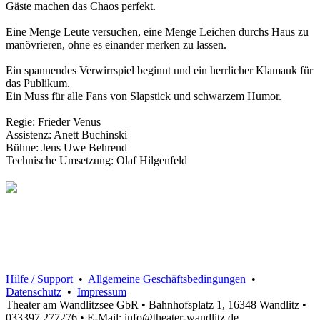
Gäste machen das Chaos perfekt.
Eine Menge Leute versuchen, eine Menge Leichen durchs Haus zu
manövrieren, ohne es einander merken zu lassen.
Ein spannendes Verwirrspiel beginnt und ein herrlicher Klamauk für
das Publikum.
Ein Muss für alle Fans von Slapstick und schwarzem Humor.
Regie: Frieder Venus
Assistenz: Anett Buchinski
Bühne: Jens Uwe Behrend
Technische Umsetzung: Olaf Hilgenfeld
Hilfe / Support
•
Allgemeine Geschäftsbedingungen
•
Datenschutz
•
Impressum
Theater am Wandlitzsee GbR • Bahnhofsplatz 1, 16348 Wandlitz •
033397 277276 • E-Mail: info@theater-wandlitz.de