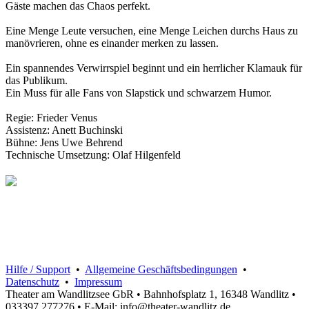
Gäste machen das Chaos perfekt.
Eine Menge Leute versuchen, eine Menge Leichen durchs Haus zu
manövrieren, ohne es einander merken zu lassen.
Ein spannendes Verwirrspiel beginnt und ein herrlicher Klamauk für
das Publikum.
Ein Muss für alle Fans von Slapstick und schwarzem Humor.
Regie: Frieder Venus
Assistenz: Anett Buchinski
Bühne: Jens Uwe Behrend
Technische Umsetzung: Olaf Hilgenfeld
Hilfe / Support
•
Allgemeine Geschäftsbedingungen
•
Datenschutz
•
Impressum
Theater am Wandlitzsee GbR • Bahnhofsplatz 1, 16348 Wandlitz •
033397 277276 • E-Mail: info@theater-wandlitz.de