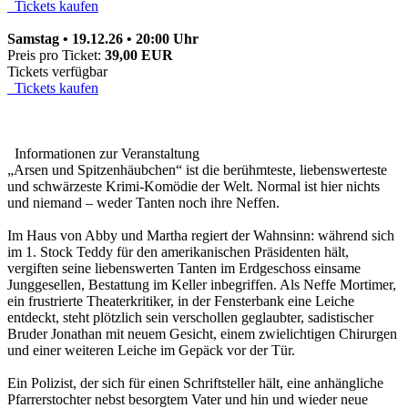
Tickets kaufen
Samstag • 19.12.26 • 20:00 Uhr
Preis pro Ticket:
39,00 EUR
Tickets verfügbar
Tickets kaufen
Informationen zur Veranstaltung
„Arsen und Spitzenhäubchen“ ist die berühmteste, liebenswerteste
und schwärzeste Krimi-Komödie der Welt. Normal ist hier nichts
und niemand – weder Tanten noch ihre Neffen.
Im Haus von Abby und Martha regiert der Wahnsinn: während sich
im 1. Stock Teddy für den amerikanischen Präsidenten hält,
vergiften seine liebenswerten Tanten im Erdgeschoss einsame
Junggesellen, Bestattung im Keller inbegriffen. Als Neffe Mortimer,
ein frustrierte Theaterkritiker, in der Fensterbank eine Leiche
entdeckt, steht plötzlich sein verschollen geglaubter, sadistischer
Bruder Jonathan mit neuem Gesicht, einem zwielichtigen Chirurgen
und einer weiteren Leiche im Gepäck vor der Tür.
Ein Polizist, der sich für einen Schriftsteller hält, eine anhängliche
Pfarrerstochter nebst besorgtem Vater und hin und wieder neue